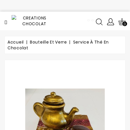
CATÉGORIE
0
Tout
le
catalogue
Accueil
Bouteille Et Verre
Service À Thé En
Chocolat
L'histoire
du
chocolat
Notre
fabrication
Composition
Notre
atelier
de