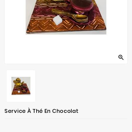
fabrication
Contact

Service À Thé En Chocolat