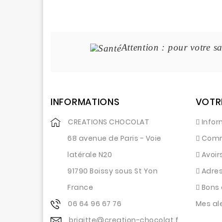
Attention : pour votre sa
INFORMATIONS
VOTR
CREATIONS CHOCOLAT
Infor
68 avenue de Paris - Voie
Com
latérale N20
Avoir
91790 Boissy sous St Yon
Adre
France
Bons 
06 64 96 67 76
Mes al
brigitte@creation-chocolat.f