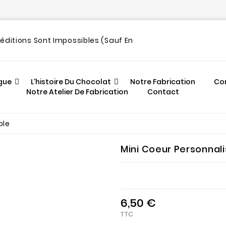
out
péditions Sont Impossibles (sauf En
gue
L'histoire Du Chocolat
Notre Fabrication
Co
Notre Atelier De Fabrication
Contact
ble
Mini Coeur Personnal
6,50 €
TTC