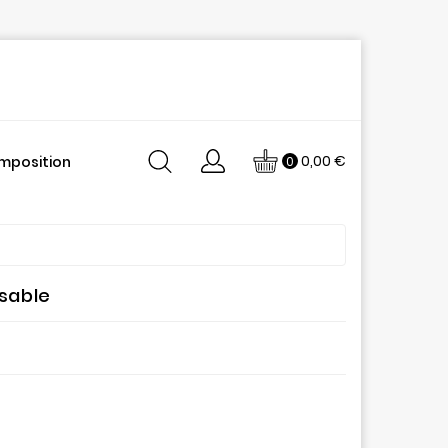
0,00 €
mposition
0
isable