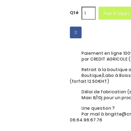
Qté
Pas D'objet
Paiement en ligne 100
par CREDIT AGRICOLE 
Retrait à la boutique o
Boutique/Labo à Boissy
(forfait 12.50€HT)
Délai de fabrication (
Maxi 8/10j pour un pr
Une question ?
Par mail à brigitte@c
06.64.96.67.76