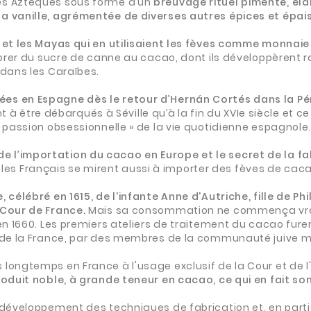
es Aztèques sous forme d’un
breuvage rituel pimenté, él
a vanille, agrémentée de diverses autres épices et épais
et les Mayas qui en utilisaient les fèves comme monnaie
porer du sucre de canne au cacao, dont ils développèrent r
 dans les Caraïbes.
es en Espagne dès le retour d’Hernán Cortés dans la Pé
tre débarqués à Séville qu’à la fin du XVIe siècle et ce
« passion obsessionnelle » de la vie quotidienne espagnole
 l’importation du cacao en Europe et le secret de la fa
 et les Français se mirent aussi à importer des fèves de cac
 célébré en 1615, de l'infante Anne d'Autriche, fille de Phil
 Cour de France.
Mais sa consommation ne commença vrai
en 1660.
Les premiers ateliers de traitement du cacao fure
t de la France, par des membres de la communauté juive m
ongtemps en France à l'usage exclusif de la Cour et de l'a
oduit noble, à grande teneur en cacao, ce qui en fait son 
développement des techniques de fabrication et, en particu