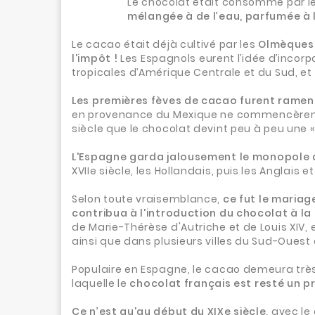
Le chocolat était consommé par l
mélangée à de l’eau, parfumée à l
Le cacao était déjà cultivé par les
Olmèques 
l'impôt !
Les Espagnols eurent l’idée d’incor
tropicales d’Amérique Centrale et du Sud, et
Les premières fèves de cacao furent ramené
en provenance du Mexique ne commencèrent à ê
siècle que le chocolat devint peu à peu une 
L'Espagne garda jalousement le monopole de
XVIIe siècle, les Hollandais, puis les Anglais
Selon toute vraisemblance,
ce fut le mariage,
contribua à l'introduction du chocolat à la
de Marie-Thérèse d'Autriche et de Louis XIV, 
ainsi que dans plusieurs villes du Sud-Oues
Populaire en Espagne, le cacao demeura très l
laquelle le
chocolat français est resté un pr
Ce n’est qu'au début du XIXe siècle,
avec le 