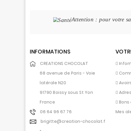
Attention : pour votre sa
INFORMATIONS
VOTR
CREATIONS CHOCOLAT
Infor
68 avenue de Paris - Voie
Com
latérale N20
Avoir
91790 Boissy sous St Yon
Adre
France
Bons 
06 64 96 67 76
Mes al
brigitte@creation-chocolat.f