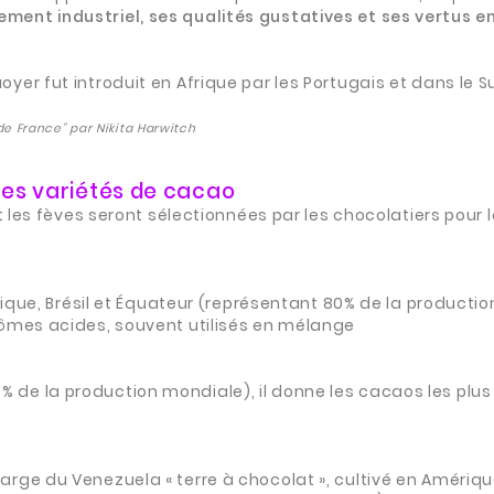
nt industriel, ses qualités gustatives et ses vertus en 
r fut introduit en Afrique par les Portugais et dans le Su
e France" par Nikita Harwitch
ntes variétés de cacao
t les fèves seront sélectionnées par les chocolatiers pour 
rique, Brésil et Équateur (représentant 80% de la productio
rômes acides, souvent utilisés en mélange
5 % de la production mondiale), il donne les cacaos les plus
au large du Venezuela « terre à chocolat », cultivé en Améri