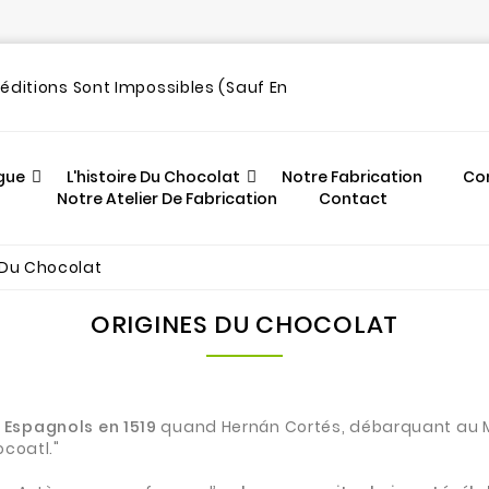
out
péditions Sont Impossibles (sauf En
gue
L'histoire Du Chocolat
Notre Fabrication
Co
Notre Atelier De Fabrication
Contact
 Du Chocolat
ORIGINES DU CHOCOLAT
 Espagnols en 1519
quand Hernán Cortés, débarquant au Me
ocoatl."