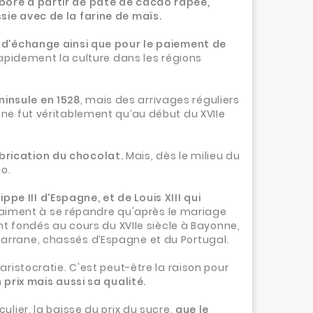
aboré à partir de pâte de cacao râpée,
sie avec de la farine de maïs.
 d'échange ainsi que pour le paiement de
apidement la culture dans les régions
ninsule en 1528
, mais des arrivages réguliers
 ne fut véritablement qu’au début du XVIIe
.
brication du chocolat.
Mais, dès le milieu du
ao.
ippe III d'Espagne, et de Louis XIII qui
ment à se répandre qu'après le mariage
nt fondés au cours du XVIIe siècle à Bayonne,
arrane, chassés d’Espagne et du Portugal.
ristocratie. C'est peut-être la raison pour
prix mais aussi sa qualité.
lier, la baisse du prix du sucre,
que le