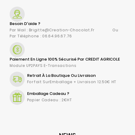
fabrication
Contact
Besoin D'aide ?
Par Mail : Brigitte@creation-Chocolat.fr Ou
Par Téléphone : 06.64.96.67.76
Paiement En Ligne 100% Sécurisé Par CREDIT AGRICOLE
Module UP2PAYS E-Transactions
Retrait À La Boutique Ou Livraison
Forfait SurEmballage + Livraison 12.50€ HT
Emballage Cadeau ?
Papier Cadeau : 2€HT