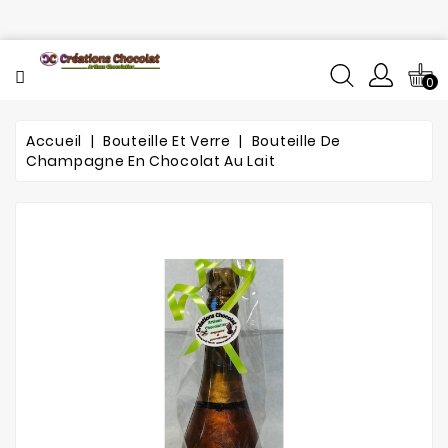
CATÉGORIE
0
Tout
le
catalogue
Accueil
Bouteille Et Verre
Bouteille De
Champagne En Chocolat Au Lait
L'histoire
du
chocolat
Notre
fabrication
Composition
Notre
atelier
de