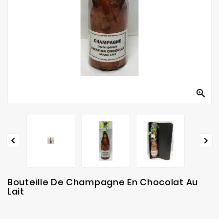
fabrication
Contact



Bouteille De Champagne En Chocolat Au
Lait