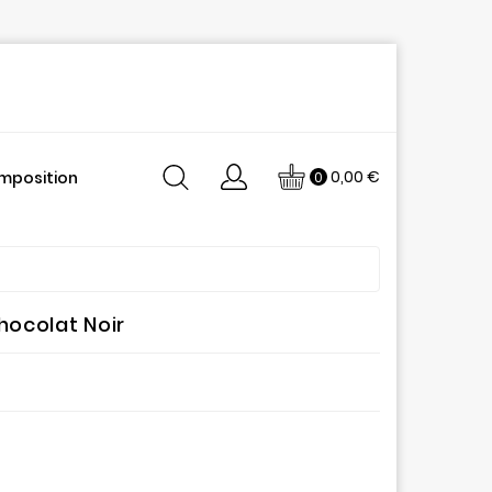
0,00 €
mposition
0
hocolat Noir