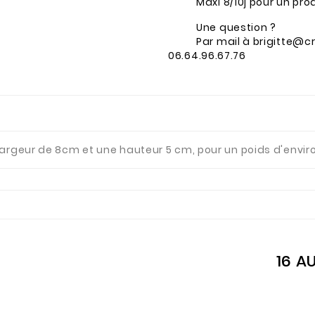
Maxi 8/10j pour un pr
Une question ?
Par mail à brigitte@c
06.64.96.67.76
argeur de 8cm et une hauteur 5 cm, pour un poids d'enviro
16 A