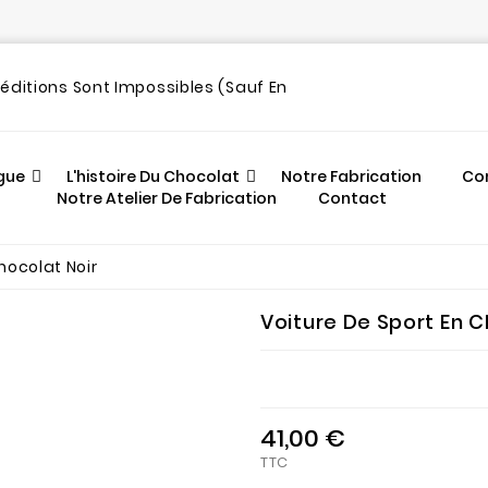
out
péditions Sont Impossibles (sauf En
gue
L'histoire Du Chocolat
Notre Fabrication
Co
Notre Atelier De Fabrication
Contact
hocolat Noir
Voiture De Sport En C
41,00 €
TTC