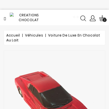
CATÉGORIE
0
Tout
le
catalogue
Accueil
Véhicules
Voiture De Luxe En Chocolat
Au Lait
L'histoire
du
chocolat
Notre
fabrication
Composition
Notre
atelier
de