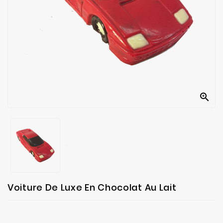
fabrication
Contact

Voiture De Luxe En Chocolat Au Lait