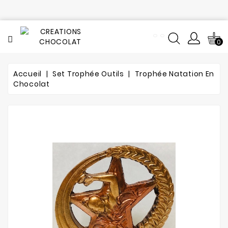
CATÉGORIE
0
Tout
le
catalogue
Accueil
Set Trophée Outils
Trophée Natation En
Chocolat
L'histoire
du
chocolat
Notre
fabrication
Composition
Notre
atelier
de