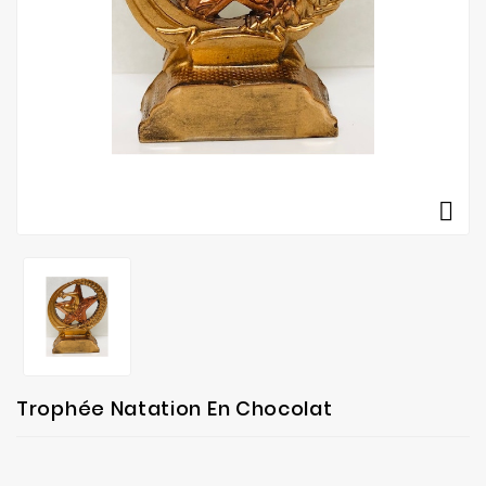
fabrication
Contact

Trophée Natation En Chocolat