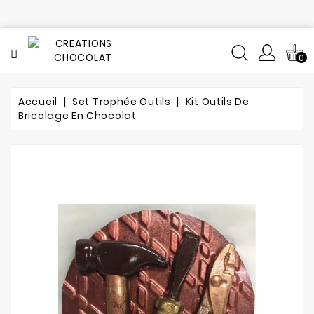
CATÉGORIE
0
Tout
le
catalogue
Accueil
Set Trophée Outils
Kit Outils De
Bricolage En Chocolat
L'histoire
du
chocolat
Notre
fabrication
Composition
Notre
atelier
de