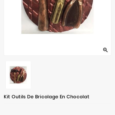
fabrication
Contact

Kit Outils De Bricolage En Chocolat