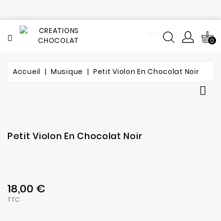
CATÉGORIE
0
Tout
le
catalogue
Accueil
Musique
Petit Violon En Chocolat Noir
L'histoire

du
chocolat
Notre
Petit Violon En Chocolat Noir
fabrication
Composition
18,00 €
Notre
TTC
atelier
de