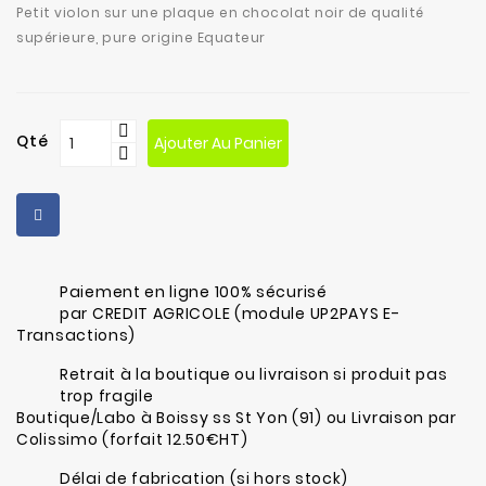
fabrication
Petit violon sur une plaque en chocolat noir de qualité
supérieure, pure origine Equateur
Contact
Qté
Ajouter Au Panier
Paiement en ligne 100% sécurisé
par CREDIT AGRICOLE (module UP2PAYS E-
Transactions)
Retrait à la boutique ou livraison si produit pas
trop fragile
Boutique/Labo à Boissy ss St Yon (91) ou Livraison par
Colissimo (forfait 12.50€HT)
Délai de fabrication (si hors stock)