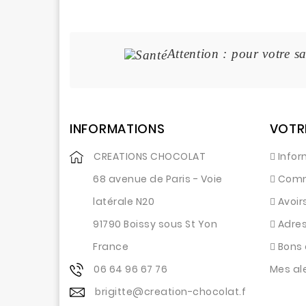
Attention : pour votre sa
INFORMATIONS
VOTR
CREATIONS CHOCOLAT
Infor
68 avenue de Paris - Voie
Com
latérale N20
Avoir
91790 Boissy sous St Yon
Adre
France
Bons 
06 64 96 67 76
Mes al
brigitte@creation-chocolat.f