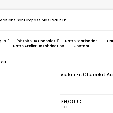
out
péditions Sont Impossibles (sauf En
gue
L'histoire Du Chocolat
Notre Fabrication
Co
Notre Atelier De Fabrication
Contact
Lait
Violon En Chocolat Au
39,00 €
TTC