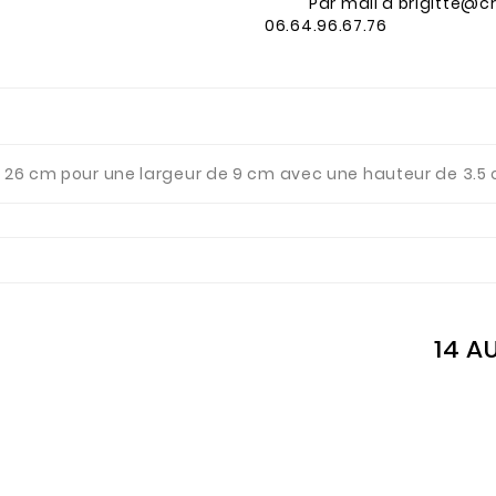
Par mail à brigitte@c
06.64.96.67.76
e 26 cm pour une largeur de 9 cm avec une hauteur de 3.5 c
14 A