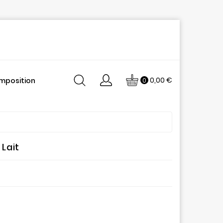
0,00 €
mposition
0
 Lait