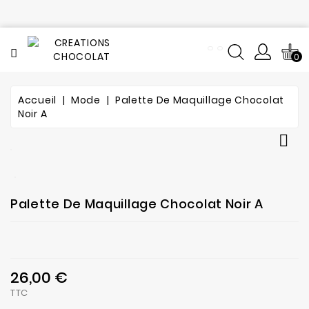
CATÉGORIE
0
Tout
le
catalogue
Accueil
Mode
Palette De Maquillage Chocolat
Noir A
L'histoire
du

chocolat
Notre
fabrication
Palette De Maquillage Chocolat Noir A
Composition
Notre
26,00 €
atelier
TTC
de