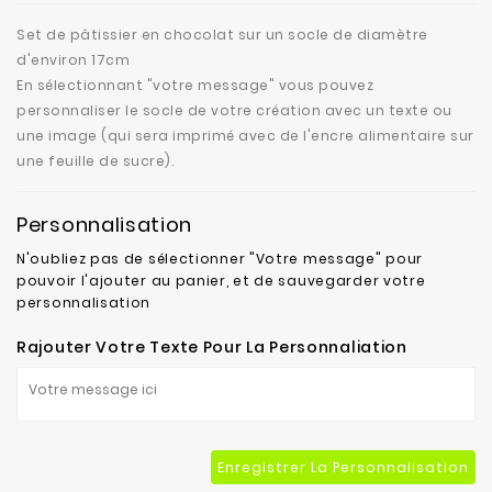
Loisir
-
Set de pâtissier en chocolat sur un socle de diamètre
Sport
d'environ 17cm
Mode
En sélectionnant "votre message" vous pouvez
Musique
personnaliser le socle de votre création avec un texte ou
Set
Trophée
une image (qui sera imprimé avec de l'encre alimentaire sur
Outils
une feuille de sucre).
Véhicules
Autre
Personnalisation
-
Métier
N'oubliez pas de sélectionner "Votre message" pour
Carte
pouvoir l'ajouter au panier, et de sauvegarder votre
/
personnalisation
Sur
demande
Rajouter Votre Texte Pour La Personnaliation
Pâques
Noël
Tout
le
catalogue
Atelier
Enregistrer La Personnalisation
chocolat