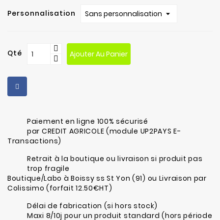
La
Personnalisation
culture
du
cacao
Origines
Qté
Ajouter Au Panier
du
chocolat
Production
du
chocolat
Paiement en ligne 100% sécurisé
par CREDIT AGRICOLE (module UP2PAYS E-
Transactions)
Retrait à la boutique ou livraison si produit pas
trop fragile
Boutique/Labo à Boissy ss St Yon (91) ou Livraison par
Colissimo (forfait 12.50€HT)
Délai de fabrication (si hors stock)
Maxi 8/10j pour un produit standard (hors période