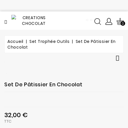
CATÉGORIE
0
Tout
le
catalogue
Accueil
Set Trophée Outils
Set De Pâtissier En
Gourmandises
L'histoire
Chocolat
chocolatées
du
Création
chocolat

garnie
Notre
Amour
fabrication
Animaux
Composition
Bouteille
Notre
et
atelier
Set De Pâtissier En Chocolat
verre
de
Enfant
fabrication
-
Contact
Jeu
Fleurs
32,00 €
Fruits
TTC
Légumes