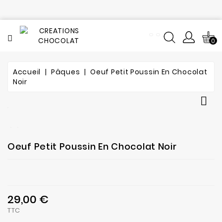
CATÉGORIE
0
Tout
le
catalogue
Accueil
Pâques
Oeuf Petit Poussin En Chocolat
Noir
L'histoire
du

chocolat
Notre
fabrication
Oeuf Petit Poussin En Chocolat Noir
Composition
Notre
29,00 €
atelier
TTC
de