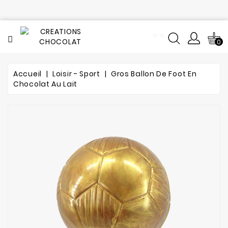
CATÉGORIE
0
Tout
le
catalogue
Accueil
Loisir - Sport
Gros Ballon De Foot En
Chocolat Au Lait
L'histoire
du
chocolat
Notre
fabrication
Composition
Notre
atelier
de