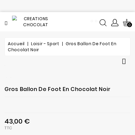
CATÉGORIE
0
Tout
le
catalogue
Accueil
Loisir - Sport
Gros Ballon De Foot En
Chocolat Noir
L'histoire
du

chocolat
Notre
fabrication
Gros Ballon De Foot En Chocolat Noir
Composition
Notre
43,00 €
atelier
TTC
de