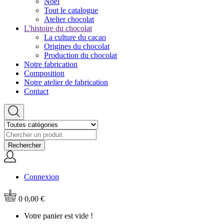
Noël
Tout le catalogue
Atelier chocolat
L'histoire du chocolat
La culture du cacao
Origines du chocolat
Production du chocolat
Notre fabrication
Composition
Notre atelier de fabrication
Contact
Rechercher
Connexion
0
0,00 €
Votre panier est vide !