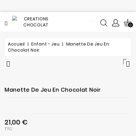
CATÉGORIE
0
Tout
le
catalogue
Accueil
Enfant - Jeu
Manette De Jeu En
Chocolat Noir
L'histoire
du



chocolat
Notre
fabrication
Manette De Jeu En Chocolat Noir
Composition
Notre
21,00 €
atelier
TTC
de