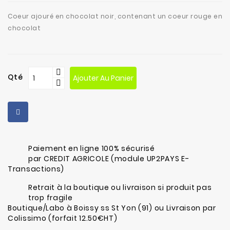
fabrication
Coeur ajouré en chocolat noir, contenant un coeur rouge en
Contact
chocolat
Qté
Ajouter Au Panier
Paiement en ligne 100% sécurisé
par CREDIT AGRICOLE (module UP2PAYS E-
Transactions)
Retrait à la boutique ou livraison si produit pas
trop fragile
Boutique/Labo à Boissy ss St Yon (91) ou Livraison par
Colissimo (forfait 12.50€HT)