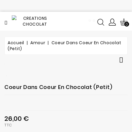
CATÉGORIE
0
Tout
le
catalogue
Accueil
Amour
Coeur Dans Coeur En Chocolat
(petit)
L'histoire
du

chocolat
Notre
fabrication
Coeur Dans Coeur En Chocolat (petit)
Composition
Notre
26,00 €
atelier
TTC
de