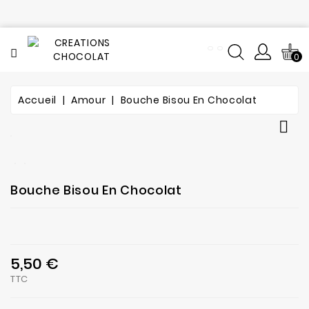
CATÉGORIE
0
Tout
le
catalogue
Accueil
Amour
Bouche Bisou En Chocolat
L'histoire

du
chocolat
Notre
Bouche Bisou En Chocolat
fabrication
Composition
5,50 €
Notre
TTC
atelier
de